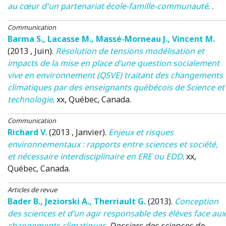
au cœur d'un partenariat école-famille-communauté
. .
Communication
Barma S.
,
Lacasse M.
,
Massé-Morneau J.
,
Vincent M.
(2013 , Juin)
.
Résolution de tensions modélisation et
impacts de la mise en place d’une question socialement
vive en environnement (QSVE) traitant des changements
climatiques par des enseignants québécois de Science et
technologie
.
xx
, Québec, Canada.
Communication
Richard V.
(2013 , Janvier)
.
Enjeux et risques
environnementaux : rapports entre sciences et société,
et nécessaire interdisciplinaire en ERE ou EDD
.
xx
,
Québec, Canada.
Articles de revue
Bader B.
,
Jeziorski A.
,
Therriault G.
(2013)
.
Conception
des sciences et d’un agir responsable des élèves face aux
changements climatiques
.
Dossiers des sciences de