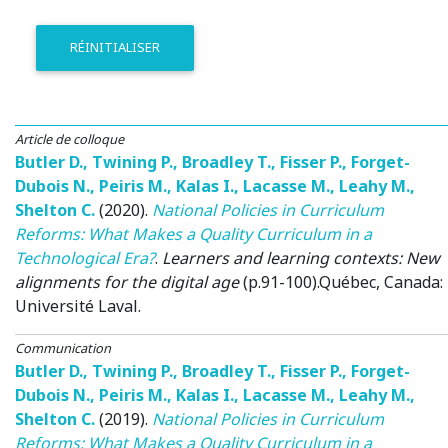
RÉINITIALISER
Article de colloque
Butler D.
,
Twining P.
,
Broadley T.
,
Fisser P.
,
Forget-
Dubois N.
,
Peiris M.
,
Kalas I.
,
Lacasse M.
,
Leahy M.
,
Shelton C.
(2020)
.
National Policies in Curriculum
Reforms: What Makes a Quality Curriculum in a
Technological Era?
.
Learners and learning contexts: New
alignments for the digital age
(p.91-100).
Québec, Canada
:
Université Laval.
Communication
Butler D.
,
Twining P.
,
Broadley T.
,
Fisser P.
,
Forget-
Dubois N.
,
Peiris M.
,
Kalas I.
,
Lacasse M.
,
Leahy M.
,
Shelton C.
(2019)
.
National Policies in Curriculum
Reforms: What Makes a Quality Curriculum in a