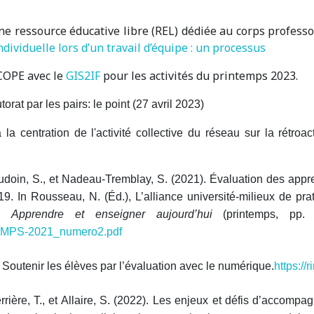
'une ressource éducative libre (REL) dédiée au corps profes
dividuelle lors d’un travail d’équipe : un processus
COPE avec le
GIS2IF
pour les activités du printemps 2023.
torat par les pairs: le point (27 avril 2023)
 centration de l'activité collective du réseau sur la rétroact
Beaudoin, S., et Nadeau-Tremblay, S. (2021). Évaluation des app
 In Rousseau, N. (Éd.), L’alliance université-milieux de prat
é.
Apprendre et enseigner aujourd’hui
(printemps, pp.
MPS-2021_numero2.pdf
 Soutenir les élèves par l’évaluation avec le numérique.
https://
rrière, T., et Allaire, S. (2022). Les enjeux et défis d’accom