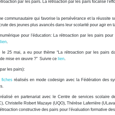
troaction par les pairs.
La rétroaction par les pairs focalise l'effo
me communautaire qui favorise la persévérance et la réussite 
recrute des jeunes plus avancés dans leur scolarité pour agir en 
u numérique pour l'éducation: La rétroaction par les pairs po
lien
.
e le 25 mai, a eu pour thème “La rétroaction par les pairs
s de mise en œuvre ?”
Suivre ce
lien
.
ar les pairs):
t
fiches
réalisés en mode codesign avec la Fédération des syn
s.
éalisé en partenariat avec le Centre de services scolaire 
 Christelle Robert Mazaye (UQO), Thérèse Laferrière (ULaval
étroaction constructive des pairs pour l'évaluation formative des