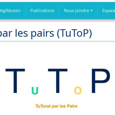
AgiRéussir
Publications
Nous joindre
Espac
ar les pairs (TuToP)