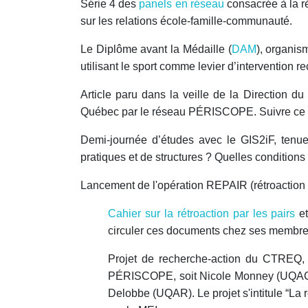
Série 4 des
panels en réseau
consacrée à la ré
sur les relations école-famille-communauté.
Le Diplôme avant la Médaille (
DAM
), organis
utilisant le sport comme levier d’intervention 
Article paru dans la veille de la Direction d
Québec par le réseau PÉRISCOPE. Suivre ce
Demi-journée d’études avec le GIS2iF, tenu
pratiques et de structures ? Quelles condition
Lancement de l'opération REPAIR (rétroaction p
Cahier sur la rétroaction par les pairs
e
circuler ces documents chez ses membre
Projet de recherche-action du CTREQ, r
PÉRISCOPE, soit Nicole Monney (UQAC),
Delobbe (UQAR). Le projet s'intitule “La r