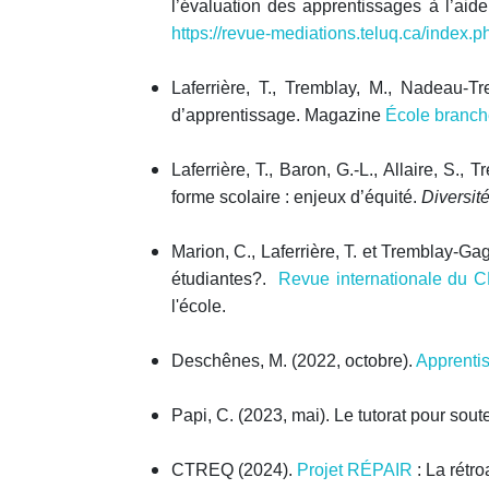
l’évaluation des apprentissages à l’aid
https://revue-mediations.teluq.ca/index.p
Laferrière, T., Tremblay, M., Nadeau-T
d’apprentissage. Magazine
École branc
Laferrière, T., Baron, G.-L., Allaire, S.
forme scolaire : enjeux d’équité
.
Diversit
Marion, C., Laferrière, T. et Tremblay-Ga
étudiantes?.
Revue internationale du CR
l'école.
Deschênes, M. (2022, octobre).
Apprentis
Papi, C. (2023, mai). Le tutorat pour sou
CTREQ (2024).
Projet RÉPAIR
: La rétro