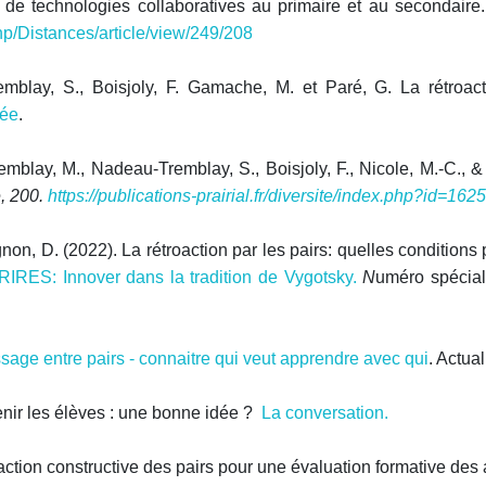
e de technologies collaboratives au primaire et au secondaire
hp/Distances/article/view/249/208
remblay, S., Boisjoly, F. Gamache, M. et Paré, G. La rétroa
hée
.
, Tremblay, M., Nadeau-Tremblay, S., Boisjoly, F., Nicole, M.-C.
é, 200.
https://publications-prairial.fr/diversite/index.php?id=162
gnon, D. (2022). La rétroaction par les pairs: quelles conditio
IRES: Innover dans la tradition de Vygotsky.
N
uméro spécial 
sage entre pairs - connaitre qui veut apprendre avec qui
. Actua
tenir les élèves : une bonne idée ?
L
a conversation.
action constructive des pairs pour une évaluation formative des 