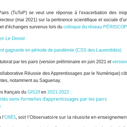
es Pairs (TuToP) se veut une réponse à l'exacerbation des iniq
ecteur (mai 2021) sur la pertinence scientifique et sociale d'u
 et d'échanges survenus lors du
colloque du réseau PÉRISCOP
ien Le Devoir
ement gagnante en période de pandémie (CSS des Laurentides)
orat par les pairs (version préliminaire en juin 2021 et
versio
llaborative Réussie des Apprentissages par le Numérique) cible l
antes, notamment au Saguenay.
es français du
GIS2if
en
2021-2022 :
ités semi-formelles d’apprentissages par les pairs
s
 l'
ORÈS
, soit l'Observatoire sur la réussite en enseignemen