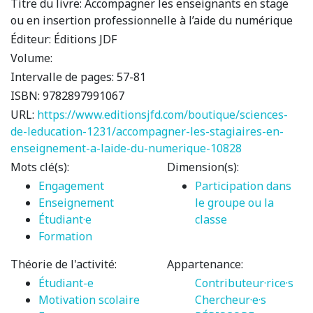
Titre du livre:
Accompagner les enseignants en stage
ou en insertion professionnelle à l’aide du numérique
Éditeur:
Éditions JDF
Volume:
Intervalle de pages:
57-81
ISBN:
9782897991067
URL:
https://www.editionsjfd.com/boutique/sciences-
de-leducation-1231/accompagner-les-stagiaires-en-
enseignement-a-laide-du-numerique-10828
Mots clé(s):
Dimension(s):
Engagement
Participation dans
Enseignement
le groupe ou la
Étudiant·e
classe
Formation
Théorie de l'activité:
Appartenance:
Étudiant-e
Contributeur·rice·s
Motivation scolaire
Chercheur·e·s