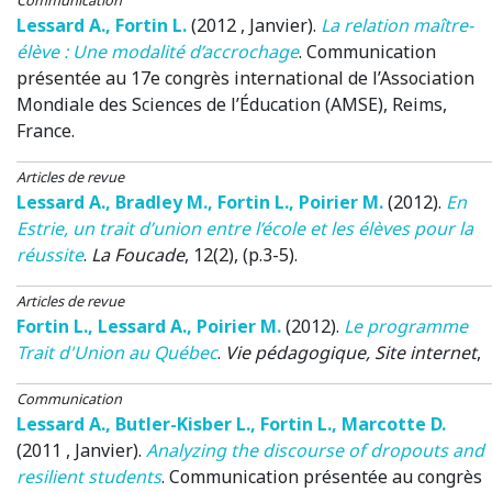
Lessard A.
,
Fortin L.
(2012 , Janvier)
.
La relation maître-
élève : Une modalité d’accrochage
.
Communication
présentée au 17e congrès international de l’Association
Mondiale des Sciences de l’Éducation (AMSE)
, Reims,
France.
Articles de revue
Lessard A.
,
Bradley M.
,
Fortin L.
,
Poirier M.
(2012)
.
En
Estrie, un trait d’union entre l’école et les élèves pour la
réussite
.
La Foucade
, 12(2), (p.3-5).
Articles de revue
Fortin L.
,
Lessard A.
,
Poirier M.
(2012)
.
Le programme
Trait d'Union au Québec
.
Vie pédagogique, Site internet
,
Communication
Lessard A.
,
Butler-Kisber L.
,
Fortin L.
,
Marcotte D.
(2011 , Janvier)
.
Analyzing the discourse of dropouts and
resilient students
.
Communication présentée au congrès