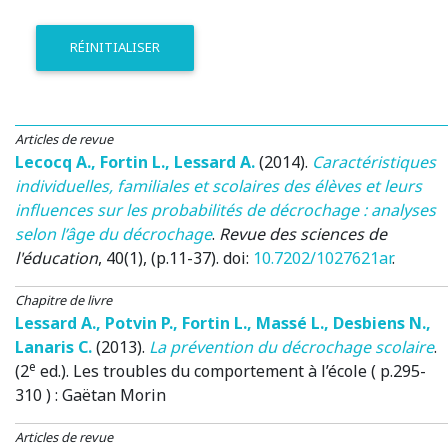
RÉINITIALISER
Articles de revue
Lecocq A.
,
Fortin L.
,
Lessard A.
(2014)
.
Caractéristiques
individuelles, familiales et scolaires des élèves et leurs
influences sur les probabilités de décrochage : analyses
selon l’âge du décrochage
.
Revue des sciences de
l'éducation
, 40(1), (p.11-37). doi:
10.7202/1027621ar
.
Chapitre de livre
Lessard A.
,
Potvin P.
,
Fortin L.
,
Massé L.
,
Desbiens N.
,
Lanaris C.
(2013)
.
La prévention du décrochage scolaire
.
e
(2
ed.).
Les troubles du comportement à l’école ( p.295-
310 )
: Gaëtan Morin
Articles de revue