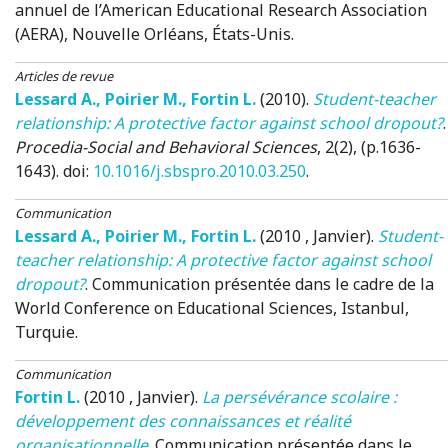
annuel de l’American Educational Research Association
(AERA)
, Nouvelle Orléans, États-Unis.
Articles de revue
Lessard A.
,
Poirier M.
,
Fortin L.
(2010)
.
Student-teacher
relationship: A protective factor against school dropout?
.
Procedia-Social and Behavioral Sciences
, 2(2), (p.1636-
1643). doi:
10.1016/j.sbspro.2010.03.250
.
Communication
Lessard A.
,
Poirier M.
,
Fortin L.
(2010 , Janvier)
.
Student-
teacher relationship: A protective factor against school
dropout?
.
Communication présentée dans le cadre de la
World Conference on Educational Sciences
, Istanbul,
Turquie.
Communication
Fortin L.
(2010 , Janvier)
.
La persévérance scolaire :
développement des connaissances et réalité
organisationnelle
.
Communication présentée dans le