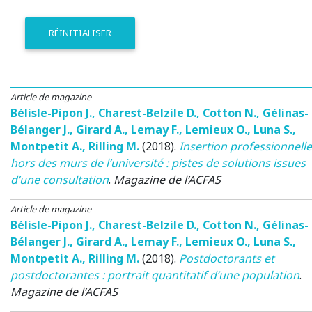
RÉINITIALISER
Article de magazine
Bélisle-Pipon J.
,
Charest-Belzile D.
,
Cotton N.
,
Gélinas-
Bélanger J.
,
Girard A.
,
Lemay F.
,
Lemieux O.
,
Luna S.
,
Montpetit A.
,
Rilling M.
(2018)
.
Insertion professionnelle
hors des murs de l’université : pistes de solutions issues
d’une consultation
.
Magazine de l’ACFAS
Article de magazine
Bélisle-Pipon J.
,
Charest-Belzile D.
,
Cotton N.
,
Gélinas-
Bélanger J.
,
Girard A.
,
Lemay F.
,
Lemieux O.
,
Luna S.
,
Montpetit A.
,
Rilling M.
(2018)
.
Postdoctorants et
postdoctorantes : portrait quantitatif d’une population
.
Magazine de l’ACFAS