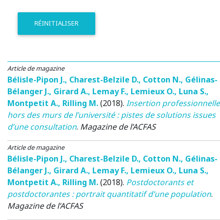
RÉINITIALISER
Article de magazine
Bélisle-Pipon J.
,
Charest-Belzile D.
,
Cotton N.
,
Gélinas-
Bélanger J.
,
Girard A.
,
Lemay F.
,
Lemieux O.
,
Luna S.
,
Montpetit A.
,
Rilling M.
(2018)
.
Insertion professionnelle
hors des murs de l’université : pistes de solutions issues
d’une consultation
.
Magazine de l’ACFAS
Article de magazine
Bélisle-Pipon J.
,
Charest-Belzile D.
,
Cotton N.
,
Gélinas-
Bélanger J.
,
Girard A.
,
Lemay F.
,
Lemieux O.
,
Luna S.
,
Montpetit A.
,
Rilling M.
(2018)
.
Postdoctorants et
postdoctorantes : portrait quantitatif d’une population
.
Magazine de l’ACFAS