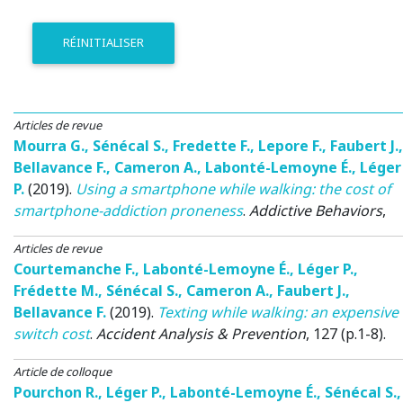
RÉINITIALISER
Articles de revue
Mourra G.
,
Sénécal S.
,
Fredette F.
,
Lepore F.
,
Faubert J.
,
Bellavance F.
,
Cameron A.
,
Labonté-Lemoyne É.
,
Léger
P.
(2019)
.
Using a smartphone while walking: the cost of
smartphone-addiction proneness
.
Addictive Behaviors
,
Articles de revue
Courtemanche F.
,
Labonté-Lemoyne É.
,
Léger P.
,
Frédette M.
,
Sénécal S.
,
Cameron A.
,
Faubert J.
,
Bellavance F.
(2019)
.
Texting while walking: an expensive
switch cost
.
Accident Analysis & Prevention
, 127 (p.1-8).
Article de colloque
Pourchon R.
,
Léger P.
,
Labonté-Lemoyne É.
,
Sénécal S.
,