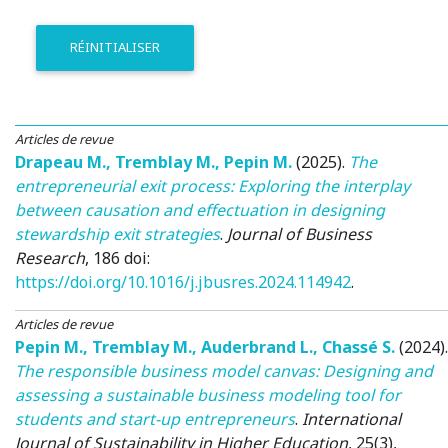
RÉINITIALISER
Articles de revue
Drapeau M.
,
Tremblay M.
,
Pepin M.
(2025)
.
The
entrepreneurial exit process: Exploring the interplay
between causation and effectuation in designing
stewardship exit strategies
.
Journal of Business
Research
, 186 doi:
https://doi.org/10.1016/j.jbusres.2024.114942
.
Articles de revue
Pepin M.
,
Tremblay M.
,
Auderbrand L.
,
Chassé S.
(2024)
.
The responsible business model canvas: Designing and
assessing a sustainable business modeling tool for
students and start-up entrepreneurs
.
International
Journal of Sustainability in Higher Education
, 25(3),