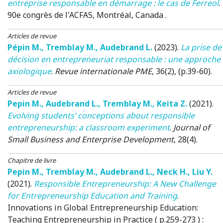
entreprise responsable en démarrage : le cas de Ferreol
.
90e congrès de l'ACFAS
, Montréal, Canada .
Articles de revue
Pépin M.
,
Tremblay M.
,
Audebrand L.
(2023)
.
La prise de
décision en entrepreneuriat responsable : une approche
axiologique
.
Revue internationale PME
, 36(2), (p.39-60).
Articles de revue
Pepin M.
,
Audebrand L.
,
Tremblay M.
,
Keita Z.
(2021)
.
Evolving students’ conceptions about responsible
entrepreneurship: a classroom experiment
.
Journal of
Small Business and Enterprise Development
, 28(4).
Chapitre de livre
Pepin M.
,
Tremblay M.
,
Audebrand L.
,
Neck H.
,
Liu Y.
(2021)
.
Responsible Entrepreneurship: A New Challenge
for Entrepreneurship Education and Training
.
Innovations in Global Entrepreneurship Education:
Teaching Entrepreneurship in Practice ( p.259-273 )
: