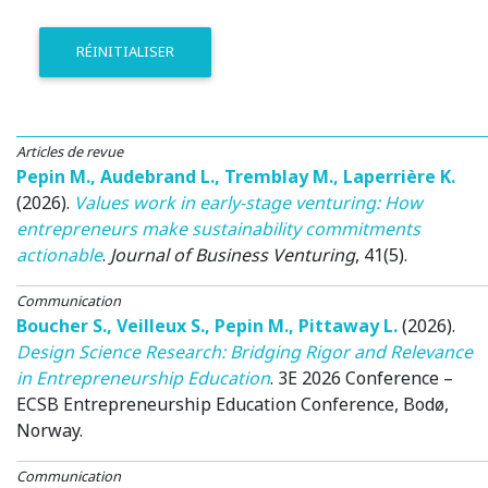
RÉINITIALISER
Articles de revue
Pepin M.
,
Audebrand L.
,
Tremblay M.
,
Laperrière K.
(2026)
.
Values work in early-stage venturing: How
entrepreneurs make sustainability commitments
actionable
.
Journal of Business Venturing
, 41(5).
Communication
Boucher S.
,
Veilleux S.
,
Pepin M.
,
Pittaway L.
(2026)
.
Design Science Research: Bridging Rigor and Relevance
in Entrepreneurship Education
.
3E 2026 Conference –
ECSB Entrepreneurship Education Conference
, Bodø,
Norway.
Communication