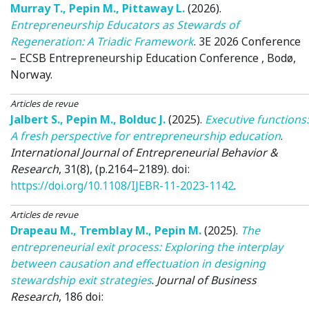
Murray T.
,
Pepin M.
,
Pittaway L.
(2026)
.
Entrepreneurship Educators as Stewards of
Regeneration: A Triadic Framework
.
3E 2026 Conference
– ECSB Entrepreneurship Education Conference
, Bodø,
Norway.
Articles de revue
Jalbert S.
,
Pepin M.
,
Bolduc J.
(2025)
.
Executive functions:
A fresh perspective for entrepreneurship education
.
International Journal of Entrepreneurial Behavior &
Research
, 31(8), (p.2164–2189). doi:
https://doi.org/10.1108/IJEBR-11-2023-1142
.
Articles de revue
Drapeau M.
,
Tremblay M.
,
Pepin M.
(2025)
.
The
entrepreneurial exit process: Exploring the interplay
between causation and effectuation in designing
stewardship exit strategies
.
Journal of Business
Research
, 186 doi: