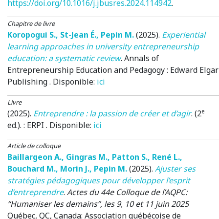
https://doi.org/10.1016/j.jbusres.2024.114942
.
Chapitre de livre
Koropogui S.
,
St-Jean É.
,
Pepin M.
(2025)
.
Experiential
learning approaches in university entrepreneurship
education: a systematic review
.
Annals of
Entrepreneurship Education and Pedagogy
: Edward Elgar
Publishing . Disponible:
ici
Livre
e
(2025)
.
Entreprendre : la passion de créer et d’agir
. (2
ed.). : ERPI . Disponible:
ici
Article de colloque
Baillargeon A.
,
Gingras M.
,
Patton S.
,
René L.
,
Bouchard M.
,
Morin J.
,
Pepin M.
(2025)
.
Ajuster ses
stratégies pédagogiques pour développer l’esprit
d’entreprendre
.
Actes du 44e Colloque de l’AQPC:
“Humaniser les demains”, les 9, 10 et 11 juin 2025
Québec, QC, Canada
: Association québécoise de