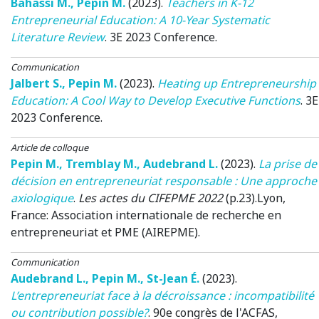
Bahassi M.
,
Pepin M.
(2023)
.
Teachers in K-12
Entrepreneurial Education: A 10-Year Systematic
Literature Review
.
3E 2023 Conference
.
Communication
Jalbert S.
,
Pepin M.
(2023)
.
Heating up Entrepreneurship
Education: A Cool Way to Develop Executive Functions
.
3E
2023 Conference
.
Article de colloque
Pepin M.
,
Tremblay M.
,
Audebrand L.
(2023)
.
La prise de
décision en entrepreneuriat responsable : Une approche
axiologique
.
Les actes du CIFEPME 2022
(p.23).
Lyon,
France
: Association internationale de recherche en
entrepreneuriat et PME (AIREPME).
Communication
Audebrand L.
,
Pepin M.
,
St-Jean É.
(2023)
.
L’entrepreneuriat face à la décroissance : incompatibilité
ou contribution possible?
.
90e congrès de l'ACFAS
,