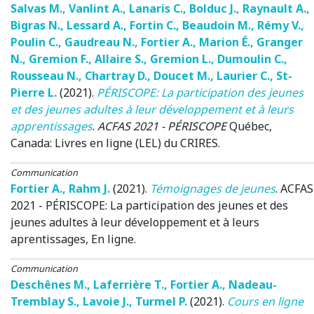
Salvas M.
,
Vanlint A.
,
Lanaris C.
,
Bolduc J.
,
Raynault A.
,
Bigras N.
,
Lessard A.
,
Fortin C.
,
Beaudoin M.
,
Rémy V.
,
Poulin C.
,
Gaudreau N.
,
Fortier A.
,
Marion É.
,
Granger
N.
,
Gremion F.
,
Allaire S.
,
Gremion L.
,
Dumoulin C.
,
Rousseau N.
,
Chartray D.
,
Doucet M.
,
Laurier C.
,
St-
Pierre L.
(2021)
.
PÉRISCOPE: La participation des jeunes
et des jeunes adultes à leur développement et à leurs
apprentissages
.
ACFAS 2021 - PÉRISCOPE
Québec,
Canada
: Livres en ligne (LEL) du CRIRES.
Communication
Fortier A.
,
Rahm J.
(2021)
.
Témoignages de jeunes
.
ACFAS
2021 - PÉRISCOPE: La participation des jeunes et des
jeunes adultes à leur développement et à leurs
aprentissages
, En ligne.
Communication
Deschênes M.
,
Laferrière T.
,
Fortier A.
,
Nadeau-
Tremblay S.
,
Lavoie J.
,
Turmel P.
(2021)
.
Cours en ligne