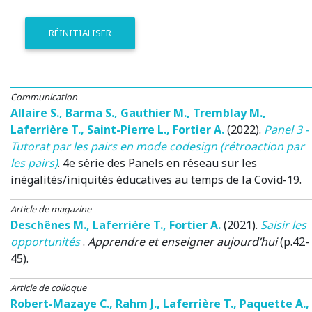
RÉINITIALISER
Communication
Allaire S.
,
Barma S.
,
Gauthier M.
,
Tremblay M.
,
Laferrière T.
,
Saint-Pierre L.
,
Fortier A.
(2022)
.
Panel 3 -
Tutorat par les pairs en mode codesign (rétroaction par
les pairs)
.
4e série des Panels en réseau sur les
inégalités/iniquités éducatives au temps de la Covid-19
.
Article de magazine
Deschênes M.
,
Laferrière T.
,
Fortier A.
(2021)
.
Saisir les
opportunités
.
Apprendre et enseigner aujourd’hui
(p.42-
45).
Article de colloque
Robert-Mazaye C.
,
Rahm J.
,
Laferrière T.
,
Paquette A.
,