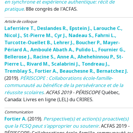
en synchrone et expérience authentique: récit de
pratique
.
88e congrès de l'ACFAS
.
Article de colloque
Laferrière T.
,
Deslandes R.
,
Epstein J.
,
Larouche C.
,
Nicol J.
,
St-Pierre M.
,
Cyr J.
,
Nadeau S.
,
Fahrni L.
,
Turcotte-Ouellet B.
,
Lehrer J.
,
Boucher P.
,
Mayer-
Périard A.
,
Amboulé Abath A.
,
Pulido L.
,
Fournier G.
,
Bellerose J.
,
Racine S.
,
Anne A.
,
Ahehehinnou P.
,
St-
Pierre L.
,
Rivard M.
,
Scalabrini J.
,
Tondreau J.
,
Tremblay S.
,
Fortier A.
,
Beauchesne R.
,
Bernatchez J.
(2019)
.
PÉRISCOPE : Collaborations école-famille-
communauté au bénéfice de la persévérance et de la
réussite scolaires
.
ACFAS 2019 - PÉRISCOPE
Québec,
Canada
: Livres en ligne (LEL) du CRIRES.
Communication
Fortier A.
(2019)
.
Perspective(s) et action(s) proactive(s)
que la FCSQ peut s'approprier ou soutenir
.
ACFAS 2019 -
PÉRISCOPE: Collaborations école-famille-communauté au