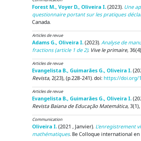
Forest M.
,
Voyer D.
,
Oliveira I.
(2023)
.
Une ap
questionnaire portant sur les pratiques décl
Canada.
Articles de revue
Adams G.
,
Oliveira I.
(2023)
.
Analyse de manue
fractions (article 1 de 2)
.
Vive le primaire
, 36(4
Articles de revue
Evangelista B.
,
Guimarães G.
,
Oliveira I.
(20
Revista
, 2(23), (p.228-241). doi:
https://doi.org
Articles de revue
Evangelista B.
,
Guimarães G.
,
Oliveira I.
(20
Revista Baiana de Educação Matemática
, 3(1)
Communication
Oliveira I.
(2021 , Janvier)
.
L’enregistrement vi
mathématiques
.
8e Colloque international en 