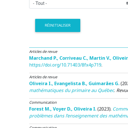
RÉINITIALISER
Articles de revue
Marchand P.
,
Corriveau C.
,
Martin V.
,
Oliveir
https://doi.org/10.71403/8fx4p719
.
Articles de revue
Oliveira I.
,
Evangelista B.
,
Guimarães G.
(20
mathématiques du primaire au Québec
.
Revu
Communication
Forest M.
,
Voyer D.
,
Oliveira I.
(2023)
.
Comment
problèmes dans l’enseignement des mathéma
Communication