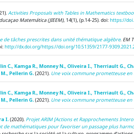
21)
.
Activities Proposals with Tables in Mathematics textbo
Educaçao Matemática (JIEEM)
, 14(1), (p.14-25). doi:
https://do
e de tâches prescrites dans unité thématique algèbre
.
EM T
oi:
http://dx.doi.org/https://doi.org/10.51359/2177-9309.2021
in C.
,
Kamga R.
,
Monney N.
,
Oliveira I.
,
Therriault G.
,
Ch
 M.
,
Pellerin G.
(2021)
.
Une voix commune prometteuse en 
in C.
,
Kamga R.
,
Monney N.
,
Oliveira I.
,
Therriault G.
,
Ch
 M.
,
Pellerin G.
(2021)
.
Une voix commune prometteuse en 
ra I.
(2020)
.
Projet ARIM [Actions et Rapprochements Intero
de mathématiques pour favoriser un passage plus harmonie
recherche sur la société et la culture, programme d’actions 