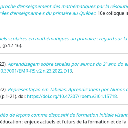
proche d’enseignement des mathématiques par la résolution
arées d’enseignant·e·s du primaire au Québec
.
10e colloque i
ls scolaires en mathématiques au primaire : regard sur la q
), (p.12-16).
22)
.
Aprendizagem sobre tabelas por alunos do 2º ano do 
/10.37001/EMR-RS.v.2.n.23.2022.D13
.
22)
.
Representação em Tabelas: Aprendizagem por Alunos d
, (p.1-21). doi:
https://doi.org/10.47207/rbem.v3i01.15718
.
déo de leçons comme dispositif de formation initiale visant 
éducation : enjeux actuels et futurs de la formation et de l