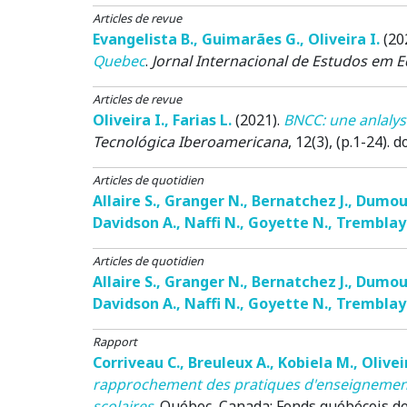
Articles de revue
Evangelista B.
,
Guimarães G.
,
Oliveira I.
(20
Quebec
.
Jornal Internacional de Estudos em 
Articles de revue
Oliveira I.
,
Farias L.
(2021)
.
BNCC: une anlalys
Tecnológica Iberoamericana
, 12(3), (p.1-24). d
Articles de quotidien
Allaire S.
,
Granger N.
,
Bernatchez J.
,
Dumoul
Davidson A.
,
Naffi N.
,
Goyette N.
,
Tremblay
Articles de quotidien
Allaire S.
,
Granger N.
,
Bernatchez J.
,
Dumoul
Davidson A.
,
Naffi N.
,
Goyette N.
,
Tremblay
Rapport
Corriveau C.
,
Breuleux A.
,
Kobiela M.
,
Olivei
rapprochement des pratiques d'enseignement 
scolaires
.
Québec, Canada:
Fonds québécois de 