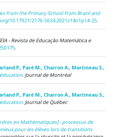
oks from the Primary School from Brazil and
i.org/10.17921/2176-5634.2021v14n1p14-25
.
EIA - Revista de Educação Matemática e
.250175
.
arland P.
,
Paré M.
,
Charron A.
,
Martineau S.
,
éducation
.
Journal de Montréal
arland P.
,
Paré M.
,
Charron A.
,
Martineau S.
,
éducation
.
Journal de Québec
rdres en Mathématiques] : processus de
ux pour les élèves lors de transitions
concertées sur la réussite et la persévérance