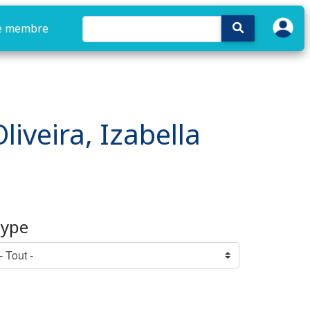
e membre
liveira, Izabella
ype