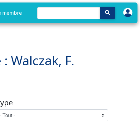
e membre
 : Walczak, F.
ype