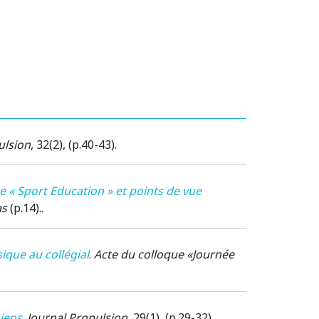
ulsion
, 32(2), (p.40-43).
e « Sport Education » et points de vue
as
(p.14)..
ique au collégial
.
Acte du colloque «Journée
piens
.
Journal Propulsion
, 29(1), (p.29-32).