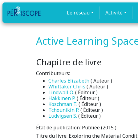
Le réseau
Activité
Active Learning Spac
Chapitre de livre
Contributeurs:
Charles Elizabeth
( Auteur )
Whittaker Chris
( Auteur )
Lindwall O.
( Éditeur )
Häkkinen P.
( Éditeur )
Koschman T.
( Éditeur )
Tchounikin P.
( Éditeur )
Ludvigsen S.
( Éditeur )
État de publication:
Publiée (2015 )
Titre du livre:
Exploring the Material Condit