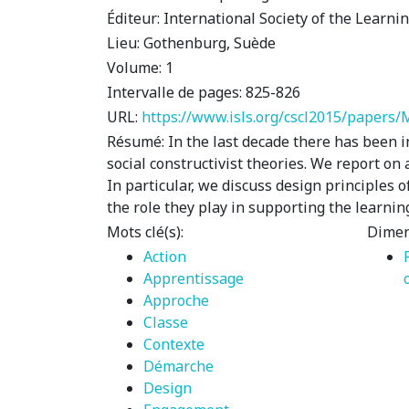
Éditeur:
International Society of the Learni
Lieu:
Gothenburg, Suède
Volume:
1
Intervalle de pages:
825-826
URL:
https://www.isls.org/cscl2015/papers/
Résumé:
In the last decade there has been i
social constructivist theories. We report on
In particular, we discuss design principles
the role they play in supporting the learni
Mots clé(s):
Dimen
Action
Apprentissage
Approche
Classe
Contexte
Démarche
Design