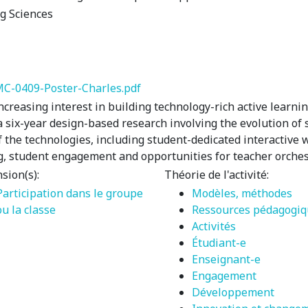
ng Sciences
MC-0409-Poster-Charles.pdf
ncreasing interest in building technology-rich active learn
 a six-year design-based research involving the evolution of
 of the technologies, including student-dedicated interactiv
ng, student engagement and opportunities for teacher orches
sion(s):
Théorie de l'activité:
Participation dans le groupe
Modèles, méthodes
ou la classe
Ressources pédagogiq
Activités
Étudiant-e
Enseignant-e
Engagement
Développement