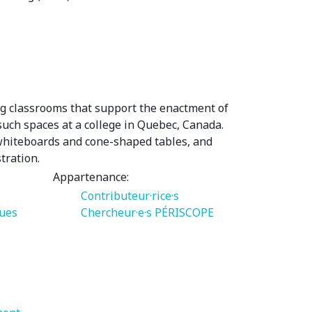
ing classrooms that support the enactment of
 such spaces at a college in Quebec, Canada.
e whiteboards and cone-shaped tables, and
tration.
Appartenance:
Contributeur·rice·s
ues
Chercheur·e·s PÉRISCOPE