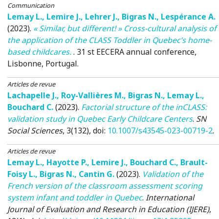
Communication
Lemay L.
,
Lemire J.
,
Lehrer J.
,
Bigras N.
,
Lespérance A.
(2023)
.
« Similar, but different! » Cross-cultural analysis of
the application of the CLASS Toddler in Quebec’s home-
based childcares.
.
31 st EECERA annual conference
,
Lisbonne, Portugal.
Articles de revue
Lachapelle J.
,
Roy-Vallières M.
,
Bigras N.
,
Lemay L.
,
Bouchard C.
(2023)
.
Factorial structure of the inCLASS:
validation study in Quebec Early Childcare Centers
.
SN
Social Sciences
, 3(132), doi:
10.1007/s43545-023-00719-2
.
Articles de revue
Lemay L.
,
Hayotte P.
,
Lemire J.
,
Bouchard C.
,
Brault-
Foisy L.
,
Bigras N.
,
Cantin G.
(2023)
.
Validation of the
French version of the classroom assessment scoring
system infant and toddler in Quebec
.
International
Journal of Evaluation and Research in Education (IJERE)
,