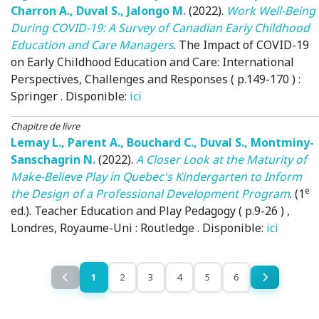
Charron A.
,
Duval S.
,
Jalongo M.
(2022)
.
Work Well-Being
During COVID-19: A Survey of Canadian Early Childhood
Education and Care Managers
.
The Impact of COVID-19
on Early Childhood Education and Care: International
Perspectives, Challenges and Responses ( p.149-170 )
:
Springer . Disponible:
ici
Chapitre de livre
Lemay L.
,
Parent A.
,
Bouchard C.
,
Duval S.
,
Montminy-
Sanschagrin N.
(2022)
.
A Closer Look at the Maturity of
Make-Believe Play in Quebec's Kindergarten to Inform
e
the Design of a Professional Development Program
. (1
ed.).
Teacher Education and Play Pedagogy ( p.9-26 )
,
Londres, Royaume-Uni
: Routledge . Disponible:
ici
1
2
3
4
5
6