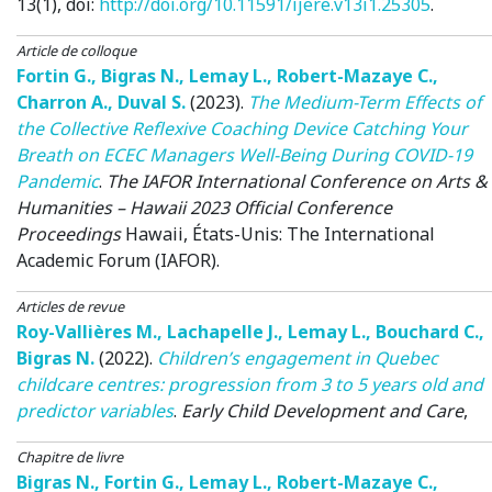
13(1), doi:
http://doi.org/10.11591/ijere.v13i1.25305
.
Article de colloque
Fortin G.
,
Bigras N.
,
Lemay L.
,
Robert-Mazaye C.
,
Charron A.
,
Duval S.
(2023)
.
The Medium-Term Effects of
the Collective Reflexive Coaching Device Catching Your
Breath on ECEC Managers Well-Being During COVID-19
Pandemic
.
The IAFOR International Conference on Arts &
Humanities – Hawaii 2023 Official Conference
Proceedings
Hawaii, États-Unis
: The International
Academic Forum (IAFOR).
Articles de revue
Roy-Vallières M.
,
Lachapelle J.
,
Lemay L.
,
Bouchard C.
,
Bigras N.
(2022)
.
Children’s engagement in Quebec
childcare centres: progression from 3 to 5 years old and
predictor variables
.
Early Child Development and Care
,
Chapitre de livre
Bigras N.
,
Fortin G.
,
Lemay L.
,
Robert-Mazaye C.
,