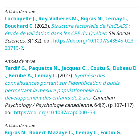
Articles de revue
Lachapelle J.
,
Roy-Vallières M.
,
Bigras N.
,
Lemay L.
,
Bouchard C.
(2023)
.
Structure factorielle de l'inCLASS :
étude de validation dans les CPE du Québec
.
SN Social
Sciences
, 3(132), doi:
https://doi.org/10.1007/s43545-023-
00719-2
.
Articles de revue
Tardif G.
,
Paquette N.
,
Jacques C .
,
Coutu S.
,
Dubeau D
.
,
Bérubé A.
,
Lemay L.
(2023)
.
Synthèse des
connaissances portant sur l'identification d'outils
permettant la mesure populationnelle du
développement des enfants de 2 ans
.
Canadian
Psychology / Psychologie canadienne
, 64(2), (p.107-117).
doi:
https://doi.org/10.1037/cap0000333
.
Articles de revue
Bigras N.
,
Robert-Mazaye C.
,
Lemay L.
,
Fortin G.
,