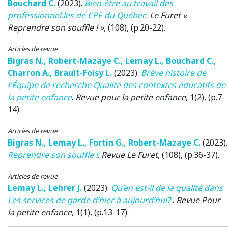
Bouchard C.
(2023)
.
Bien-être au travail des
professionnel.les de CPE du Québec
.
Le Furet «
Reprendre son souffle ! »
, (108), (p.20-22).
Articles de revue
Bigras N.
,
Robert-Mazaye C.
,
Lemay L.
,
Bouchard C.
,
Charron A.
,
Brault-Foisy L.
(2023)
.
Brève histoire de
l'Équipe de recherche Qualité des contextes éducatifs de
la petite enfance
.
Revue pour la petite enfance
, 1(2), (p.7-
14).
Articles de revue
Bigras N.
,
Lemay L.
,
Fortin G.
,
Robert-Mazaye C.
(2023)
.
Reprendre son souffle !
.
Revue Le Furet
, (108), (p.36-37).
Articles de revue
Lemay L.
,
Lehrer J.
(2023)
.
Qu’en est-il de la qualité dans
Les services de garde d’hier à aujourd’hui?
.
Revue Pour
la petite enfance
, 1(1), (p.13-17).