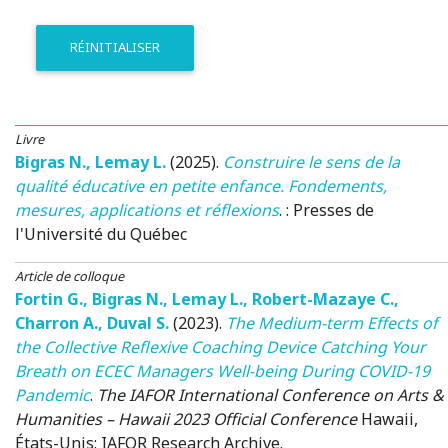
RÉINITIALISER
Livre
Bigras N.
,
Lemay L.
(2025)
.
Construire le sens de la
qualité éducative en petite enfance. Fondements,
mesures, applications et réflexions
. : Presses de
l'Université du Québec
Article de colloque
Fortin G.
,
Bigras N.
,
Lemay L.
,
Robert-Mazaye C.
,
Charron A.
,
Duval S.
(2023)
.
The Medium-term Effects of
the Collective Reflexive Coaching Device Catching Your
Breath on ECEC Managers Well-being During COVID-19
Pandemic
.
The IAFOR International Conference on Arts &
Humanities – Hawaii 2023 Official Conference
Hawaii,
États-Unis
: IAFOR Research Archive.