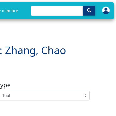
e membre
e : Zhang, Chao
ype