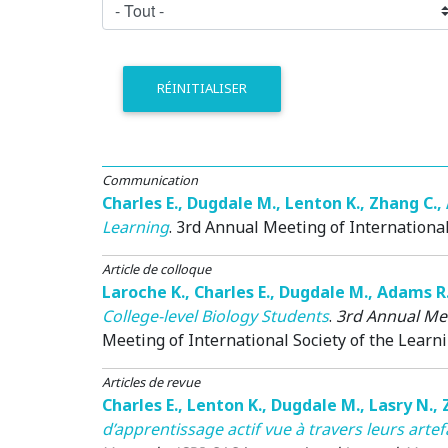
RÉINITIALISER
Communication
Charles E.
,
Dugdale M.
,
Lenton K.
,
Zhang C.
,
Learning
.
3rd Annual Meeting of International
Article de colloque
Laroche K.
,
Charles E.
,
Dugdale M.
,
Adams R
College-level Biology Students
.
3rd Annual Mee
Meeting of International Society of the Learni
Articles de revue
Charles E.
,
Lenton K.
,
Dugdale M.
,
Lasry N.
,
d’apprentissage actif vue à travers leurs art