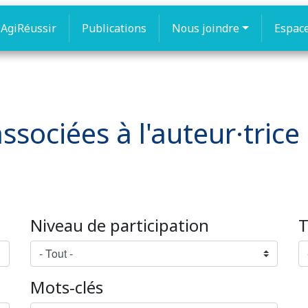
AgiRéussir
Publications
Nous joindre
Espac
ssociées à l'auteur·tric
Niveau de participation
T
Mots-clés