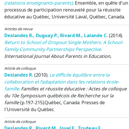
(relations enseignants-parents)
.
Ensemble, en quête d'un
processus de participation renouvelé pour la réussite
éducative au Québec
, Université Laval, Québec, Canada.
Articles de revue
Deslandes R.
,
Duguay P.
,
Rivard M.
,
Lalande C.
(2014)
.
Return to School of Dropout Single Mothers: A School-
Family-Community Partnerships Perspective
.
International Journal About Parents in Education
,
Article de colloque
Deslandes R.
(2010)
.
Le difficile équilibre entre la
collaboration et l’adaptation dans les relations école-
famille
.
Familles et réussite éducative : Actes de colloque
du 10e Symposium québécois de Recherche sur la
famille
(p.197-215).
Québec, Canada
: Presses de
l'Université du Québec.
Article de colloque
Deslandes R.
,
Rivard M.
,
Joyal F.
,
Trudeau F.
,