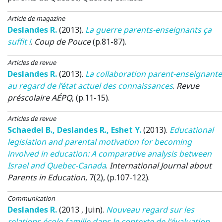
Article de magazine
Deslandes R.
(2013)
.
La guerre parents-enseignants ça
suffit !
.
Coup de Pouce
(p.81-87).
Articles de revue
Deslandes R.
(2013)
.
La collaboration parent-enseignante
au regard de l’état actuel des connaissances
.
Revue
préscolaire AÉPQ
, (p.11-15).
Articles de revue
Schaedel B.
,
Deslandes R.
,
Eshet Y.
(2013)
.
Educational
legislation and parental motivation for becoming
involved in education: A comparative analysis between
Israel and Quebec-Canada
.
International Journal about
Parents in Education
, 7(2), (p.107-122).
Communication
Deslandes R.
(2013 , Juin)
.
Nouveau regard sur les
relations école-famille dans le contexte de l'évaluation