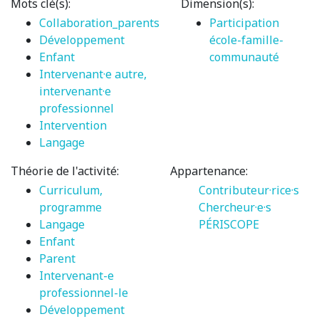
Mots clé(s):
Dimension(s):
Collaboration_parents
Participation
Développement
école-famille-
Enfant
communauté
Intervenant·e autre,
intervenant·e
professionnel
Intervention
Langage
Théorie de l'activité:
Appartenance:
Curriculum,
Contributeur·rice·s
programme
Chercheur·e·s
Langage
PÉRISCOPE
Enfant
Parent
Intervenant-e
professionnel-le
Développement