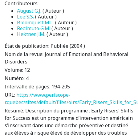
Contributeurs:
August G.J.
( Auteur )
Lee S.S.
( Auteur )
Bloomquist M.L.
( Auteur )
Realmuto G.M.
( Auteur )
Hektner J.M.
( Auteur )
État de publication:
Publiée (2004 )
Nom de la revue:
Journal of Emotional and Behavioral
Disorders
Volume:
12
Numéro:
4
Intervalle de pages:
194-205
URL:
https://www.periscope-
r.quebec/sites/default/files/oirs/Early_Risers_Skills_for_S
Résumé:
Description du programme : Early Risers’ Skills
for Success est un programme d’intervention américain
s’inscrivant dans une démarche préventive et destiné
aux élèves à risque élevé de développer des troubles