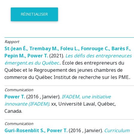
RÉINITIALISER
Rapport
St-Jean É.
,
Trembay M.
,
Foleu L.
,
Fonrouge C.
,
Barès F.
,
Pepin M.
,
Power T.
(2021)
.
Les défis des entrepreneur.es
émergent.es du Québec.
.
École des entrepreneurs du
Québec et le Regroupement des jeunes chambres de
commerce du Québec
Institut de recherche sur les PME..
Communication
Power T.
(2016 , Janvier)
.
IFADEM, une initiative
innovante (IFADEM)
.
xx
, Université Laval, Québec,
Canada.
Communication
Guri-Rosenblit S.
,
Power T.
(2016 , Janvier)
.
Curriculum