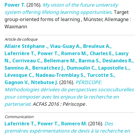
Power T.
(2016)
.
My vision of the future university
system offering lifelong learning opportunities
.
Target
group-oriented forms of learning
, Münster, Allemagne
:
Waxmann
Article de colloque
Allaire Stéphane .
,
Viau-Guay A.
,
Breuleux A.
,
Laferrière T.
,
Power T.
,
Romero M.
,
Charles E.
,
Lasry
N.
,
Corriveau C.
,
Bellemare M.
,
Barma S.
,
Deslandes R.
,
Sannino A.
,
Bernatchez J.
,
Dumoulin C.
,
Lapostolle L.
,
Lévesque C.
,
Nadeau-Tremblay S.
,
Turcotte S.
,
Gagnon V.
,
Ntebutse J.
(2016)
.
PÉRISCOPE:​ ​
Méthodologies dérivées de perspectives socioculturelles
pour composer avec les enjeux de la recherche en
partenariat
.
ACFAS 2016 : Périscope
.
Communication
Laferrière T.
,
Power T.
,
Romero M.
(2016)
.
Des
premières expérimentations de devis à la recherche en