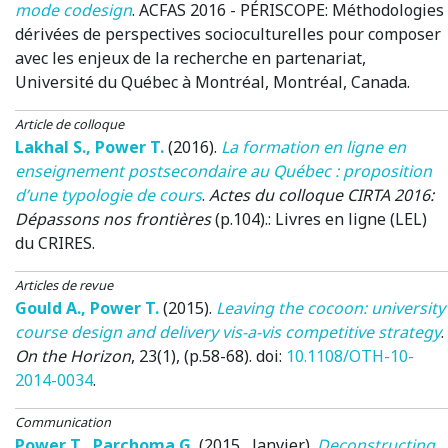
mode codesign
.
ACFAS 2016 - PÉRISCOPE: Méthodologies
dérivées de perspectives socioculturelles pour composer
avec les enjeux de la recherche en partenariat
,
Université du Québec à Montréal, Montréal, Canada.
Article de colloque
Lakhal S.
,
Power T.
(2016)
.
La formation en ligne en
enseignement postsecondaire au Québec : proposition
d’une typologie de cours
.
Actes du colloque CIRTA 2016:
Dépassons nos frontières
(p.104).: Livres en ligne (LEL)
du CRIRES.
Articles de revue
Gould A.
,
Power T.
(2015)
.
Leaving the cocoon: university
course design and delivery vis-a-vis competitive strategy
.
On the Horizon
, 23(1), (p.58-68). doi:
10.1108/OTH-10-
2014-0034
.
Communication
Power T.
,
Parchoma G.
(2015 , Janvier)
.
Deconstructing