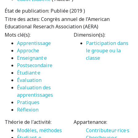
État de publication:
Publiée (2019 )
Titre des actes:
Congrès annuel de l’American
Educational Reserach Association (AERA)
Mots clé(s):
Dimension(s):
Apprentissage
Participation dans
Approche
le groupe ou la
Enseignant·e
classe
Postsecondaire
Étudiant·e
Évaluation
Évaluation des
apprentissages
Pratiques
Réflexion
Théorie de l'activité:
Appartenance:
Modèles, méthodes
Contributeur·rice·s
Étudiant-e
Chercheur·e·s