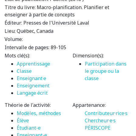
Titre du livre:
Macro-planification. Planifier et
enseigner à partie de concepts
Éditeur:
Presses de l'Université Laval
Lieu:
Québec, Canada
Volume:
Intervalle de pages:
89-105
Mots clé(s):
Dimension(s):
Apprentissage
Participation dans
Classe
le groupe ou la
Enseignant·e
classe
Enseignement
Langage écrit
Théorie de l'activité:
Appartenance:
Modèles, méthodes
Contributeur·rice·s
Élève
Chercheur·e·s
Étudiant-e
PÉRISCOPE
Enseignant-e