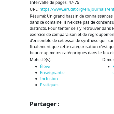
Intervalle de pages:
47-76
URL:
https://www.erudit.org/en/journals/e
Résumé:
Un grand bassin de connaissances i
dans ce domaine, il n’existe pas de consensu
distincts. Pour tenter de s’y retrouver dans
exercice de comparaison et de regroupement.
d’ensemble de cet essai de synthèse qui, sa
finalement que cette catégorisation n’est que
beaucoup moins catégoriques dans le feu de l’
Mots clé(s):
Dimen
Élève
Enseignant·e
Inclusion
Pratiques
Partager :