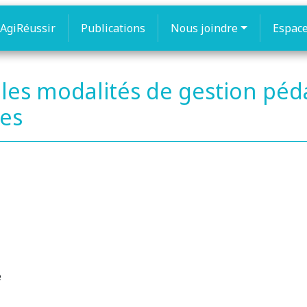
AgiRéussir
Publications
Nous joindre
Espac
 les modalités de gestion pé
ves
é