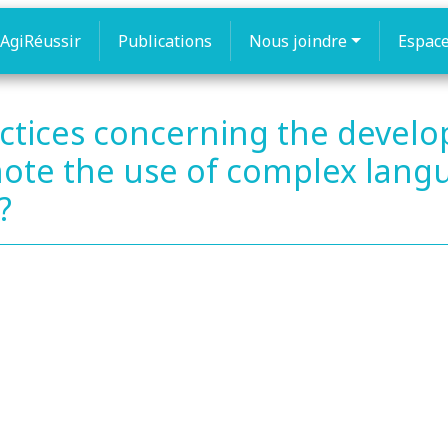
AgiRéussir
Publications
Nous joindre
Espac
ctices concerning the develo
te the use of complex langua
?