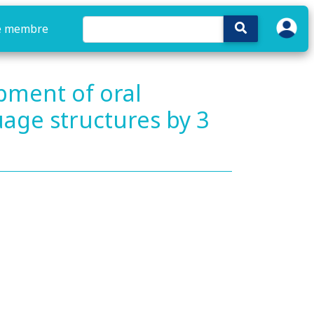
e membre
pment of oral
ge structures by 3