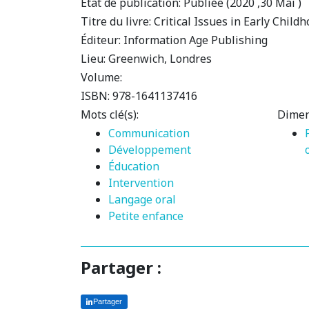
État de publication:
Publiée (2020 ,30 Mai )
Titre du livre:
Critical Issues in Early Child
Éditeur:
Information Age Publishing
Lieu:
Greenwich, Londres
Volume:
ISBN:
978-1641137416
Mots clé(s):
Dimen
Communication
Développement
Éducation
Intervention
Langage oral
Petite enfance
Partager :
Partager