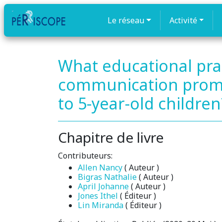
Le réseau
Activité
What educational pra
communication promo
to 5-year-old children
Chapitre de livre
Contributeurs:
Allen Nancy
( Auteur )
Bigras Nathalie
( Auteur )
April Johanne
( Auteur )
Jones Ithel
( Éditeur )
Lin Miranda
( Éditeur )