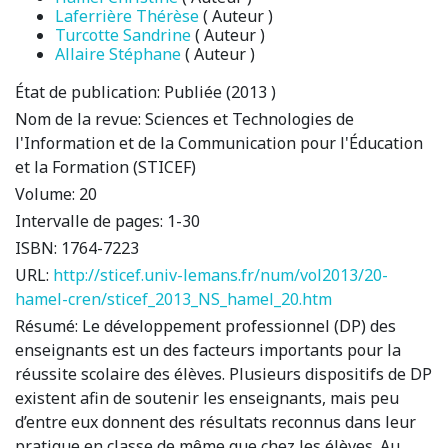
Laferrière Thérèse
( Auteur )
Turcotte Sandrine
( Auteur )
Allaire Stéphane
( Auteur )
État de publication:
Publiée (2013 )
Nom de la revue:
Sciences et Technologies de
l'Information et de la Communication pour l'Éducation
et la Formation (STICEF)
Volume:
20
Intervalle de pages:
1-30
ISBN:
1764-7223
URL:
http://sticef.univ-lemans.fr/num/vol2013/20-
hamel-cren/sticef_2013_NS_hamel_20.htm
Résumé:
Le développement professionnel (DP) des
enseignants est un des facteurs importants pour la
réussite scolaire des élèves. Plusieurs dispositifs de DP
existent afin de soutenir les enseignants, mais peu
d’entre eux donnent des résultats reconnus dans leur
pratique en classe de même que chez les élèves. Au