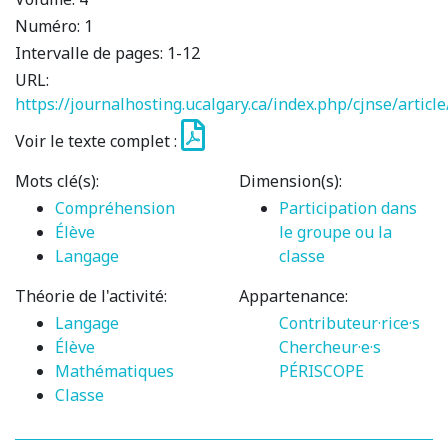
Numéro:
1
Intervalle de pages:
1-12
URL:
https://journalhosting.ucalgary.ca/index.php/cjnse/articl
Voir le texte complet :
Mots clé(s):
Dimension(s):
Compréhension
Participation dans
Élève
le groupe ou la
Langage
classe
Théorie de l'activité:
Appartenance:
Langage
Contributeur·rice·s
Élève
Chercheur·e·s
Mathématiques
PÉRISCOPE
Classe