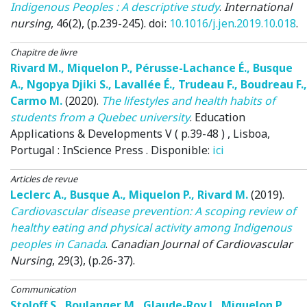
Indigenous Peoples : A descriptive study
.
International
nursing
, 46(2), (p.239-245). doi:
10.1016/j.jen.2019.10.018
.
Chapitre de livre
Rivard M.
,
Miquelon P.
,
Pérusse-Lachance É.
,
Busque
A.
,
Ngopya Djiki S.
,
Lavallée É.
,
Trudeau F.
,
Boudreau F.
,
Carmo M.
(2020)
.
The lifestyles and health habits of
students from a Quebec university
.
Education
Applications & Developments V ( p.39-48 )
, Lisboa,
Portugal
: InScience Press . Disponible:
ici
Articles de revue
Leclerc A.
,
Busque A.
,
Miquelon P.
,
Rivard M.
(2019)
.
Cardiovascular disease prevention: A scoping review of
healthy eating and physical activity among Indigenous
peoples in Canada
.
Canadian Journal of Cardiovascular
Nursing
, 29(3), (p.26-37).
Communication
Stoloff S.
,
Boulanger M.
,
Glaude-Roy J.
,
Miquelon P.
,