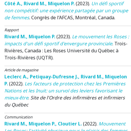
Côté A.
,
Rivard M.
,
Miquelon P.
(2023)
.
Un défi sportif
non compétitif: une expérience partagée par un groupe
de femmes
.
Congrès de l’AFCAS
, Montréal, Canada.
Rapport
Rivard M.
,
Miquelon P.
(2023)
.
Le mouvement les Roses :
impacts d'un défi sportif d'envergure provinciale
.
Trois-
Rivières, Canada :
Les Roses
Université du Québec à
Trois-Rivières (UQTR).
Article de magazine
Leclerc A.
,
Petiquay-Dufresne J.
,
Rivard M.
,
Miquelon
P.
(2022)
.
Les facteurs de protection chez les Premières
Nations et les Inuit: un survol des leviers favorisant le
mieux-être
.
Site de l'Ordre des infirmières et infirmiers
du Québec
Communication
Rivard M.
,
Miquelon P.
,
Cloutier L.
(2022)
.
Mouvement
Les Roses: l'activité physique pour le plaisir des femmes
.