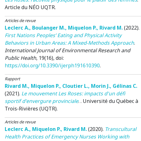
Article du NÉO UQTR
.
Articles de revue
Leclerc A.
,
Boulanger M.
,
Miquelon P.
,
Rivard M.
(2022)
.
First Nations Peoples’ Eating and Physical Activity
Behaviors in Urban Areas: A Mixed-Methods Approach
.
International Journal of Environmental Research and
Public Health
, 19(16), doi:
https://doi.org/10.3390/ijerph191610390
.
Rapport
Rivard M.
,
Miquelon P.
,
Cloutier L.
,
Morin J.
,
Gélinas C.
(2021)
.
Le mouvement Les Roses: impacts d'un défi
sportif d'envergure provinciale
.
.
Université du Québec à
Trois-Rivières (UQTR).
Articles de revue
Leclerc A.
,
Miquelon P.
,
Rivard M.
(2020)
.
Transcultural
Health Practices of Emergency Nurses Working with