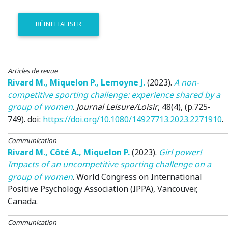
RÉINITIALISER
Articles de revue
Rivard M.
,
Miquelon P.
,
Lemoyne J.
(2023)
.
A non-
competitive sporting challenge: experience shared by a
group of women
.
Journal Leisure/Loisir
, 48(4), (p.725-
749). doi:
https://doi.org/10.1080/14927713.2023.2271910
.
Communication
Rivard M.
,
Côté A.
,
Miquelon P.
(2023)
.
Girl power!
Impacts of an uncompetitive sporting challenge on a
group of women
.
World Congress on International
Positive Psychology Association (IPPA)
, Vancouver,
Canada.
Communication