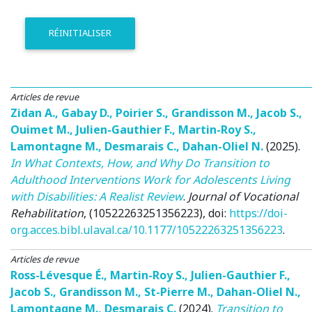
RÉINITIALISER
Articles de revue
Zidan A.
,
Gabay D.
,
Poirier S.
,
Grandisson M.
,
Jacob S.
,
Ouimet M.
,
Julien-Gauthier F.
,
Martin-Roy S.
,
Lamontagne M.
,
Desmarais C.
,
Dahan-Oliel N.
(2025)
.
In What Contexts, How, and Why Do Transition to
Adulthood Interventions Work for Adolescents Living
with Disabilities: A Realist Review
.
Journal of Vocational
Rehabilitation
, (10522263251356223), doi:
https://doi-
org.acces.bibl.ulaval.ca/10.1177/10522263251356223
.
Articles de revue
Ross-Lévesque É.
,
Martin-Roy S.
,
Julien-Gauthier F.
,
Jacob S.
,
Grandisson M.
,
St-Pierre M.
,
Dahan-Oliel N.
,
Lamontagne M.
,
Desmarais C.
(2024)
.
Transition to