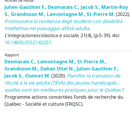
Articles de revue
Julien-Gauthier F.
,
Desmarais C.
,
Jacob S.
,
Martin-Roy
S.
,
Grandisson M.
,
Lamontagne M.
,
St-Pierre M.
(2022)
.
Promuovere la resilienza degli studenti con disabilità
intellettiva nel passaggio all’età adulta
.
L'integrazionescolastica e sociale
, 21(4), (p.5-39). doi:
10.14605/ISS2142201
.
Rapport
Desmarais C.
,
Lamontagne M.
,
St-Pierre M.
,
Grandisson M.
,
Dahan Oliel N.
,
Julien-Gauthier F.
,
Jacob S.
,
Ouimet M.
(2020)
.
Planifier la transition de
l'école à la vie adulte (TÉVA) des jeunes handicapés :
quelles sont les meilleures pratiques pour le Québec?
.
Programme actions concertées
Fonds de recherche du
Québec - Société et culture (FRQSC).