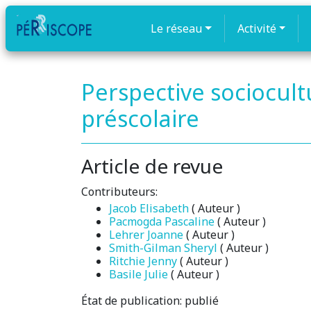
Le réseau
Activité
Perspective sociocult
préscolaire
Article de revue
Contributeurs:
Jacob Elisabeth
( Auteur )
Pacmogda Pascaline
( Auteur )
Lehrer Joanne
( Auteur )
Smith-Gilman Sheryl
( Auteur )
Ritchie Jenny
( Auteur )
Basile Julie
( Auteur )
État de publication:
publié