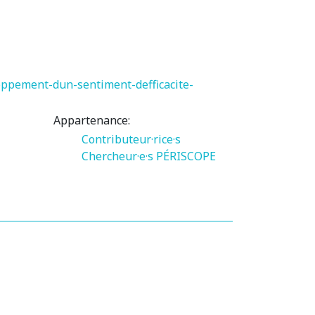
oppement-dun-sentiment-defficacite-
Appartenance:
Contributeur·rice·s
Chercheur·e·s PÉRISCOPE