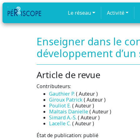
Le réseau
Activité
Enseigner dans le con
développement d’un s
Article de revue
Contributeurs:
Gauthier P.
( Auteur )
Giroux Patrick
( Auteur )
Pouliot E.
( Auteur )
Maltais Danielle
( Auteur )
Simard A.-S.
( Auteur )
Lacelle C.
( Auteur )
État de publication:
publié