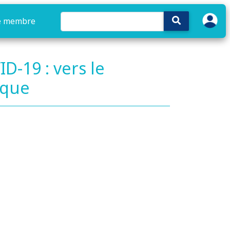
e membre
D-19 : vers le
ique