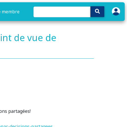
e membre
oint de vue de
ions partagées!
lepar-decisions-partagees