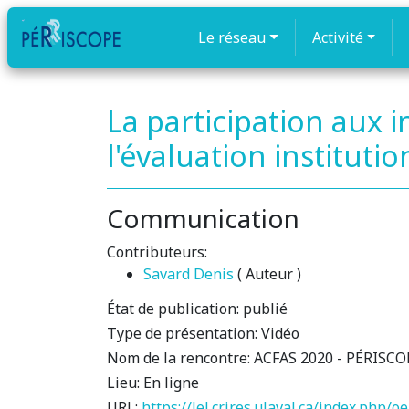
Le réseau
Activité
La participation aux 
l'évaluation instituti
Communication
Contributeurs:
Savard Denis
( Auteur )
État de publication:
publié
Type de présentation:
Vidéo
Nom de la rencontre:
ACFAS 2020 - PÉRISCOPE:
Lieu:
En ligne
URL:
https://lel.crires.ulaval.ca/index.php