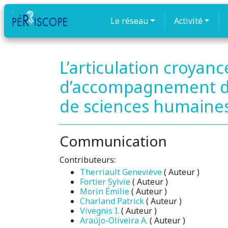
Le réseau
Activité
L’articulation croyan
d’accompagnement d’e
de sciences humaines
Communication
Contributeurs:
Therriault Geneviève
( Auteur )
Fortier Sylvie
( Auteur )
Morin Émilie
( Auteur )
Charland Patrick
( Auteur )
Vivegnis I.
( Auteur )
Araújo-Oliveira A.
( Auteur )