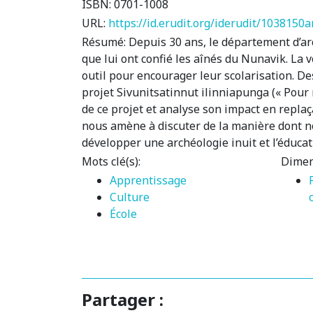
ISBN:
0701-1008
URL:
https://id.erudit.org/iderudit/1038150a
Résumé:
Depuis 30 ans, le département d’arc
que lui ont confié les aînés du Nunavik. La 
outil pour encourager leur scolarisation. De
projet Sivunitsatinnut ilinniapunga (« Pour no
de ce projet et analyse son impact en replaç
nous amène à discuter de la manière dont no
développer une archéologie inuit et l’éducat
Mots clé(s):
Dimen
Apprentissage
Culture
École
Partager :