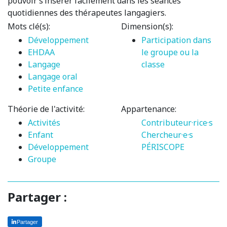
pouvoir s’insérer facilement dans les séances
quotidiennes des thérapeutes langagiers.
Mots clé(s):
Dimension(s):
Développement
Participation dans
EHDAA
le groupe ou la
Langage
classe
Langage oral
Petite enfance
Théorie de l'activité:
Appartenance:
Activités
Contributeur·rice·s
Enfant
Chercheur·e·s
Développement
PÉRISCOPE
Groupe
Partager :
Partager