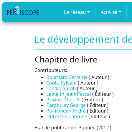
Le réseau
Activité
Le développement de l
Chapitre de livre
Contributeurs:
Bouchard Caroline
( Auteur )
Coutu Sylvain
( Auteur )
Landry Sarah
( Auteur )
Lemelin Jean-Pascal
( Éditeur )
Provost Marc A.
( Éditeur )
Tarabulsy George
( Éditeur )
Plamondon André
( Éditeur )
Dufresne Caroline
( Éditeur )
État de publication:
Publiée (2012 )