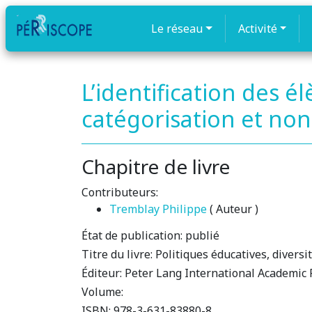
Le réseau
Activité
L’identification des é
catégorisation et non
Chapitre de livre
Contributeurs:
Tremblay Philippe
( Auteur )
État de publication:
publié
Titre du livre:
Politiques éducatives, diversi
Éditeur:
Peter Lang International Academic 
Volume:
ISBN:
978-3-631-83880-8