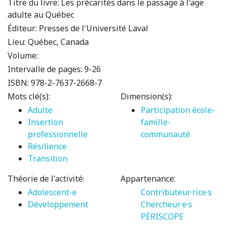
Titre du livre:
Les précarités dans le passage à l'age
adulte au Québec
Éditeur:
Presses de l'Université Laval
Lieu:
Québec, Canada
Volume:
Intervalle de pages:
9-26
ISBN:
978-2-7637-2668-7
Mots clé(s):
Dimension(s):
Adulte
Participation école-
Insertion
famille-
professionnelle
communauté
Résilience
Transition
Théorie de l'activité:
Appartenance:
Adolescent-e
Contributeur·rice·s
Développement
Chercheur·e·s
PÉRISCOPE