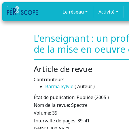
Le réseau
Activité
L'enseignant : un pro
de la mise en oeuvre
Article de revue
Contributeurs:
Barma Sylvie
( Auteur )
État de publication:
Publiée (2005 )
Nom de la revue:
Spectre
Volume:
35
Intervalle de pages:
39-41
ISBN:
0700-852X