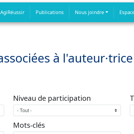
AgiRéussir
Publications
Nous joindre
Espac
ssociées à l'auteur·trice
Niveau de participation
T
Mots-clés