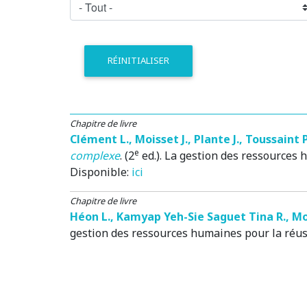
RÉINITIALISER
Chapitre de livre
Clément L.
,
Moisset J.
,
Plante J.
,
Toussaint P
e
complexe
. (2
ed.).
La gestion des ressources h
Disponible:
ici
Chapitre de livre
Héon L.
,
Kamyap Yeh-Sie Saguet Tina R.
,
Mo
gestion des ressources humaines pour la réuss