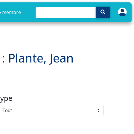
e membre
 : Plante, Jean
ype