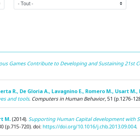
ous Games Contribute to Developing and Sustaining 21st Ce
erta R.
,
De Gloria A.
,
Lavagnino E.
,
Romero M.
,
Usart M.
,
ves and tools
.
Computers in Human Behavior
, 51 (p.1276-128
t M.
(2014)
.
Supporting Human Capital development with Se
30 (p.715-720). doi:
https://doi.org/10.1016/j.chb.2013.09.004
.