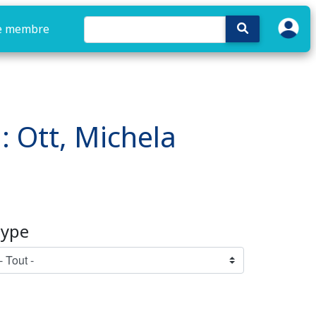
e membre
 : Ott, Michela
ype