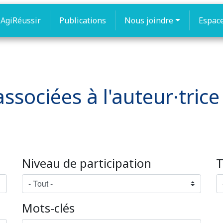
AgiRéussir
Publications
Nous joindre
Espac
ssociées à l'auteur·trice
Niveau de participation
T
Mots-clés