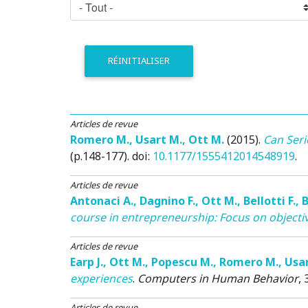
RÉINITIALISER
Articles de revue
Romero M.
,
Usart M.
,
Ott M.
(2015)
.
Can Seri
(p.148-177). doi:
10.1177/1555412014548919
.
Articles de revue
Antonaci A.
,
Dagnino F.
,
Ott M.
,
Bellotti F.
,
B
course in entrepreneurship: Focus on objecti
Articles de revue
Earp J.
,
Ott M.
,
Popescu M.
,
Romero M.
,
Usar
experiences
.
Computers in Human Behavior
, 
Articles de revue