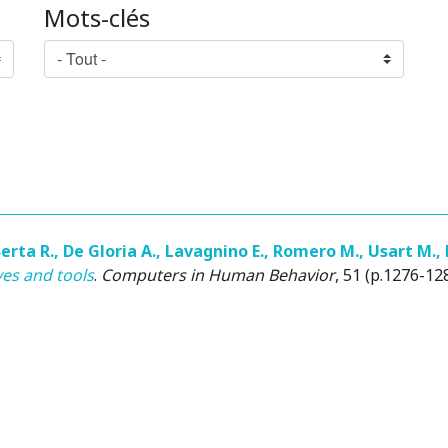
Mots-clés
erta R.
,
De Gloria A.
,
Lavagnino E.
,
Romero M.
,
Usart M.
,
ves and tools
.
Computers in Human Behavior
, 51 (p.1276-128