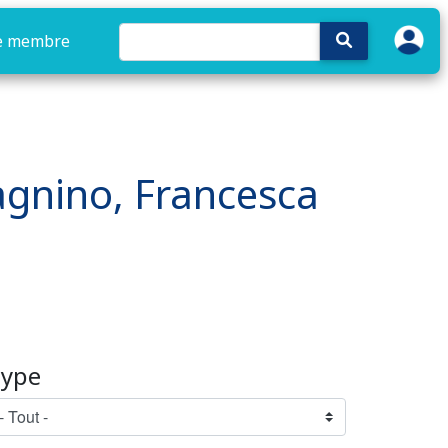
e membre
Dagnino, Francesca
ype