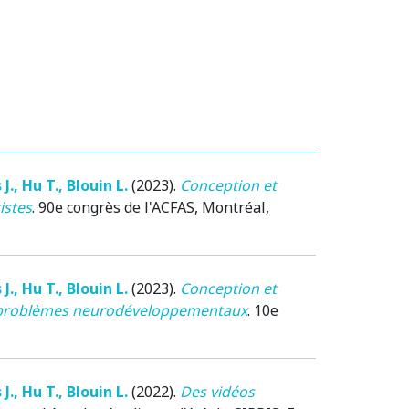
 J.
,
Hu T.
,
Blouin L.
(2023)
.
Conception et
istes
.
90e congrès de l'ACFAS
, Montréal,
 J.
,
Hu T.
,
Blouin L.
(2023)
.
Conception et
des problèmes neurodéveloppementaux
.
10e
 J.
,
Hu T.
,
Blouin L.
(2022)
.
Des vidéos