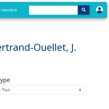
e membre
ertrand-Ouellet, J.
ype