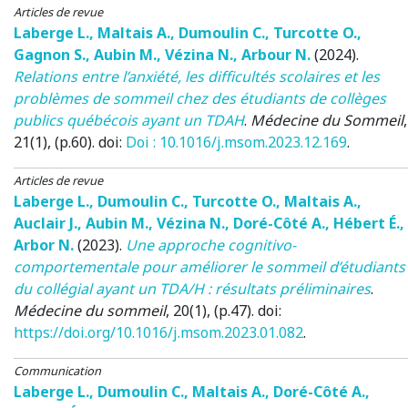
Articles de revue
Laberge L.
,
Maltais A.
,
Dumoulin C.
,
Turcotte O.
,
Gagnon S.
,
Aubin M.
,
Vézina N.
,
Arbour N.
(2024)
.
Relations entre l’anxiété, les difficultés scolaires et les
problèmes de sommeil chez des étudiants de collèges
publics québécois ayant un TDAH
.
Médecine du Sommeil
,
21(1), (p.60). doi:
Doi : 10.1016/j.msom.2023.12.169
.
Articles de revue
Laberge L.
,
Dumoulin C.
,
Turcotte O.
,
Maltais A.
,
Auclair J.
,
Aubin M.
,
Vézina N.
,
Doré-Côté A.
,
Hébert É.
,
Arbor N.
(2023)
.
Une approche cognitivo-
comportementale pour améliorer le sommeil d’étudiants
du collégial ayant un TDA/H : résultats préliminaires
.
Médecine du sommeil
, 20(1), (p.47). doi:
https://doi.org/10.1016/j.msom.2023.01.082
.
Communication
Laberge L.
,
Dumoulin C.
,
Maltais A.
,
Doré-Côté A.
,