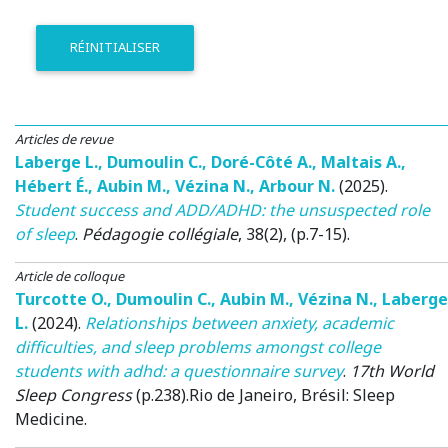
RÉINITIALISER
Articles de revue
Laberge L.
,
Dumoulin C.
,
Doré-Côté A.
,
Maltais A.
,
Hébert É.
,
Aubin M.
,
Vézina N.
,
Arbour N.
(2025)
.
Student success and ADD/ADHD: the unsuspected role
of sleep
.
Pédagogie collégiale
, 38(2), (p.7-15).
Article de colloque
Turcotte O.
,
Dumoulin C.
,
Aubin M.
,
Vézina N.
,
Laberge
L.
(2024)
.
Relationships between anxiety, academic
difficulties, and sleep problems amongst college
students with adhd: a questionnaire survey
.
17th World
Sleep Congress
(p.238).
Rio de Janeiro, Brésil
: Sleep
Medicine.