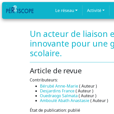
Le réseau
Activité
Un acteur de liaison 
innovante pour une g
scolaire.
Article de revue
Contributeurs:
Bérubé Anne-Marie
( Auteur )
Desjardins France
( Auteur )
Ouedraogo Salmata
( Auteur )
Amboulé Abath Anastasie
( Auteur )
État de publication:
publié