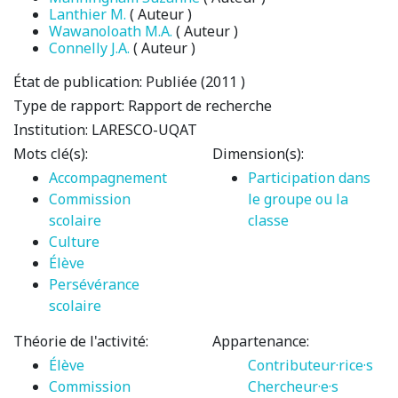
Lanthier M.
( Auteur )
Wawanoloath M.A.
( Auteur )
Connelly J.A.
( Auteur )
État de publication:
Publiée (2011 )
Type de rapport:
Rapport de recherche
Institution:
LARESCO-UQAT
Mots clé(s):
Dimension(s):
Accompagnement
Participation dans
Commission
le groupe ou la
scolaire
classe
Culture
Élève
Persévérance
scolaire
Théorie de l'activité:
Appartenance:
Élève
Contributeur·rice·s
Commission
Chercheur·e·s