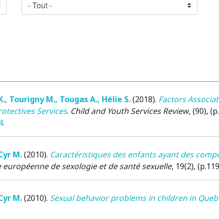
K.
,
Tourigny M.
,
Tougas A.
,
Hélie S.
(2018)
.
Factors Associat
otectives Services
.
Child and Youth Services Review
, (90), (p
4
.
Cyr M.
(2010)
.
Caractéristiques des enfants ayant des compo
 européenne de sexologie et de santé sexuelle
, 19(2), (p.11
Cyr M.
(2010)
.
Sexual behavior problems in children in Queb