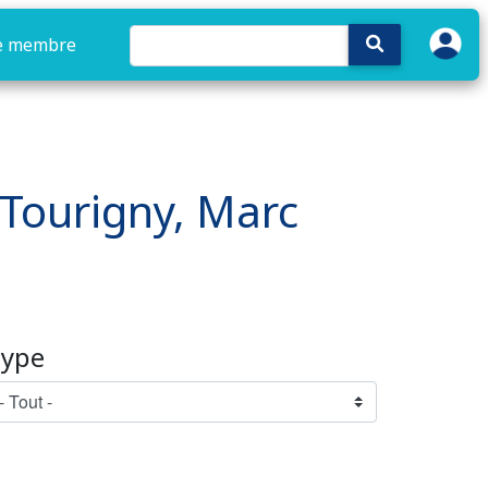
e membre
: Tourigny, Marc
ype