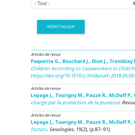
RÉINITIALISER
Articles de revue
Paquette G.
,
Bouchard J.
,
Dion J.
,
Tremblay 
Children According to Caseworkers in Child Pr
https://doi.org/10.1016/j.childyouth.2018.05.00
Articles de revue
Lepage J.
,
Tourigny M.
,
Pauzé R.
,
McDuff P.
,
charge par la protection de la jeunesse
.
Revue
Articles de revue
Lepage J.
,
Tourigny M.
,
Pauzé R.
,
McDuff P.
,
factors
.
Sexologies
, 19(2), (p.87–91).