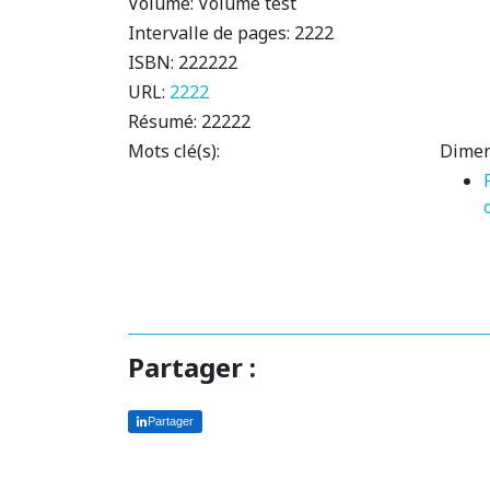
Volume:
Volume test
Intervalle de pages:
2222
ISBN:
222222
URL:
2222
Résumé:
22222
Mots clé(s):
Dimen
Partager :
Partager