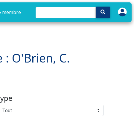
e membre
 : O'Brien, C.
ype