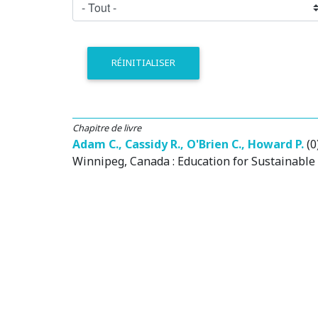
RÉINITIALISER
Chapitre de livre
Adam C.
,
Cassidy R.
,
O'Brien C.
,
Howard P.
(0
Winnipeg, Canada
: Education for Sustainabl