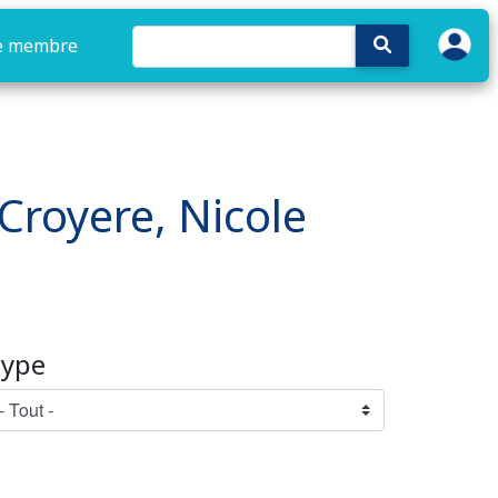
e membre
 Croyere, Nicole
ype