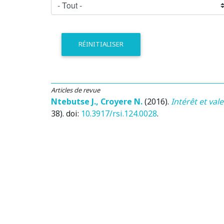
RÉINITIALISER
Articles de revue
Ntebutse J.
,
Croyere N.
(2016)
.
Intérêt et va
38). doi:
10.3917/rsi.124.0028
.