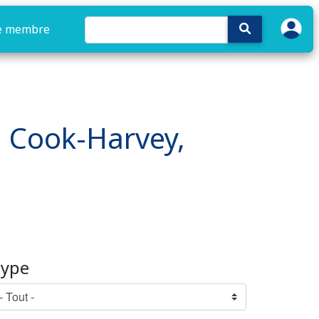
e membre
 : Cook-Harvey,
ype