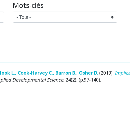
Mots-clés
look L.
,
Cook-Harvey C.
,
Barron B.
,
Osher D.
(2019)
.
Implic
plied Developmental Science
, 24(2), (p.97-140).